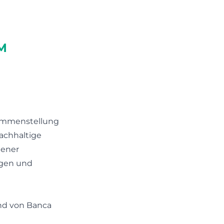
M
usammenstellung
nachhaltige
dener
ngen und
und von Banca