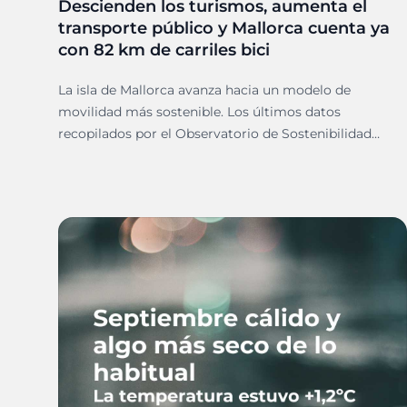
Descienden los turismos, aumenta el
transporte público y Mallorca cuenta ya
con 82 km de carriles bici
La isla de Mallorca avanza hacia un modelo de
movilidad más sostenible. Los últimos datos
recopilados por el Observatorio de Sostenibilidad
Medioambiental de Mallorca muestran un cambio de
tendencia en los desplazamientos. Durante 2024, el
número de turismos descendió un 1,5% en
comparación con el año anterior, mientras que el
parque de motocicletas experimentó un incremento
del 5,84%.