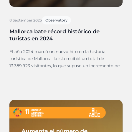
8 September 2025
Observatory
Mallorca bate récord histórico de
turistas en 2024
El año 2024 marcó un nuevo hito en la historia
turística de Mallorca: la isla recibió un total de
13.389.923 visitantes, lo que supuso un incremento del
7,31% respecto a 2023 (12.477.497) y consolidó a la isla
como uno de los destinos más demandados
del Mediterráneo.