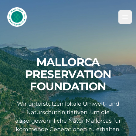
Mallorca Preservation Foundation
Ope
MALLORCA
PRESERVATION
FOUNDATION
Wir unterstützen lokale Umwelt- und
Naturschutzinitiativen, um die
außergewöhnliche Natur Mallorcas für
kommende Generationen zu erhalten.