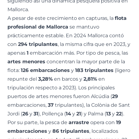
siguiendo así una dinámica pesquera positiva en
Mallorca.
A pesar de este crecimiento en capturas, la
flota
profesional de Mallorca
se mantuvo
prácticamente estable. En 2024 Mallorca contó
con
294 tripulantes
, la misma cifra que en 2023, y
apenas
1
embarcación más. Por tipo de pesca, las
artes menores
concentran la mayor parte de la
flota:
126 embarcaciones
y
183 tripulantes
(ligero
repunte del
3,28%
en barcos y
2,81%
en
tripulación respecto a 2023). Los principales
puertos de artes menores fueron Alcúdia (
29
embarcaciones,
37
tripulantes), la Colònia de Sant
Jordi (
26
y
31
), Pollença (
14
y
21
) y Palma (
13
y
22
).
Por su parte, la pesca de
arrastre
opera con
19
embarcaciones
y
86 tripulantes
, localizados