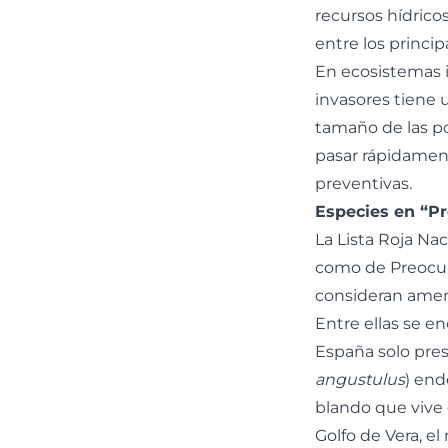
recursos hídrico
entre los princip
En ecosistemas i
invasores tiene 
tamaño de las po
pasar rápidamen
preventivas.
Especies en “P
La Lista Roja Na
como de Preocup
consideran amen
Entre ellas se e
España solo prese
angustulus
) end
blando que vive 
Golfo de Vera, el