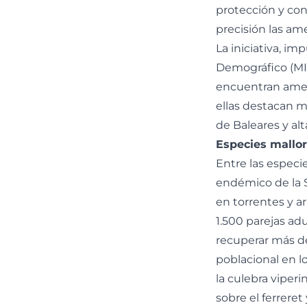
protección y con
precisión las am
La iniciativa, im
Demográfico (MIT
encuentran amena
ellas destacan m
de Baleares y al
Especies mallo
Entre las especies
endémico de la S
en torrentes y 
1.500 parejas ad
recuperar más de
poblacional en l
la culebra viperin
sobre el ferrere