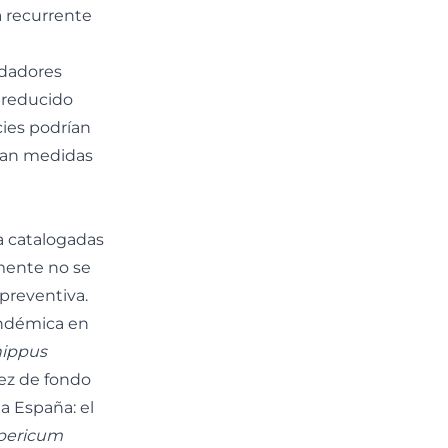
a recurrente
edadores
 reducido
ies podrían
tan medidas
a catalogadas
mente no se
preventiva.
endémica en
hippus
pez de fondo
a España: el
pericum