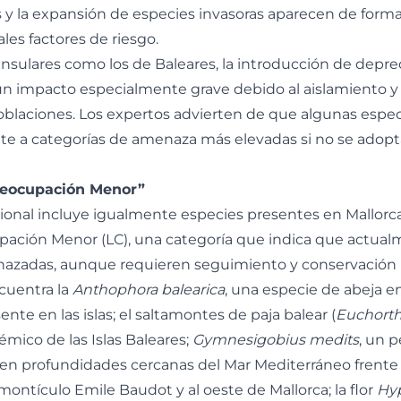
s y la expansión de especies invasoras aparecen de form
ales factores de riesgo.
nsulares como los de Baleares, la introducción de depr
un impacto especialmente grave debido al aislamiento y
blaciones. Los expertos advierten de que algunas espec
te a categorías de amenaza más elevadas si no se adop
reocupación Menor”
cional incluye igualmente especies presentes en Mallorc
ación Menor (LC), una categoría que indica que actual
azadas, aunque requieren seguimiento y conservación 
ncuentra la
Anthophora balearica
, una especie de abeja 
nte en las islas; el saltamontes de paja balear (
Euchort
émico de las Islas Baleares;
Gymnesigobius medits
, un 
en profundidades cercanas del Mar Mediterráneo frente 
 montículo Emile Baudot y al oeste de Mallorca; la flor
Hy