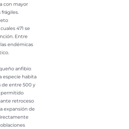
ca con mayor
frágiles.
Reto
 cuales 471 se
nción. Entre
llas endémicas
ico.
equeño anfibio
a especie habita
 de entre 500 y
 permitido
tante retroceso
la expansión de
directamente
poblaciones