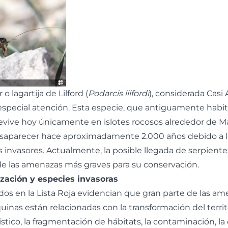
 o lagartija de Lilford (
Podarcis lilfordi
), considerada Cas
special atención. Esta especie, que antiguamente habita
revive hoy únicamente en islotes rocosos alrededor de M
desaparecer hace aproximadamente 2.000 años debido a l
invasores. Actualmente, la posible llegada de serpiente
e las amenazas más graves para su conservación.
zación y especies invasoras
dos en la Lista Roja evidencian que gran parte de las am
inas están relacionadas con la transformación del territo
ístico, la fragmentación de hábitats, la contaminación, la