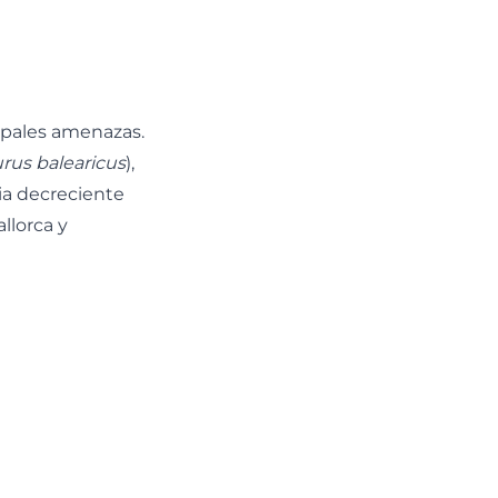
cipales amenazas.
rus balearicus
),
ia decreciente
llorca y