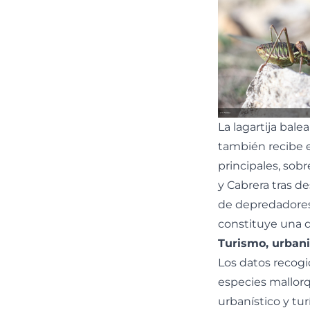
La lagartija balear
también recibe e
principales, sob
y Cabrera tras 
de depredadores 
constituye una d
Turismo, urbani
Los datos recogi
especies mallorqu
urbanístico y tur