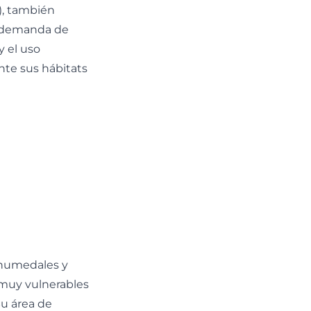
i), también
la demanda de
y el uso
nte sus hábitats
 humedales y
muy vulnerables
Su área de