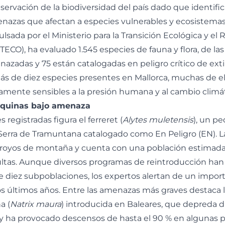
servación de la biodiversidad del país dado que identifi
enazas que afectan a especies vulnerables y ecosistemas 
pulsada por el Ministerio para la Transición Ecológica y el 
ECO), ha evaluado 1.545 especies de fauna y flora, de las
zadas y 75 están catalogadas en peligro crítico de exti
ás de diez especies presentes en Mallorca, muchas de e
tamente sensibles a la presión humana y al cambio climát
rquinas bajo amenaza
 registradas figura el ferreret (
Alytes muletensis
), un p
erra de Tramuntana catalogado como En Peligro (EN). L
arroyos de montaña y cuenta con una población estimada
ultas. Aunque diversos programas de reintroducción han
 diez subpoblaciones, los expertos alertan de un impor
os últimos años. Entre las amenazas más graves destaca 
a (
Natrix maura
) introducida en Baleares, que depreda 
t y ha provocado descensos de hasta el 90 % en algunas 