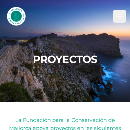
Mallorca Preservation Foundation
Ope
PROYECTOS
La Fundación para la Conservación de
Mallorca apoya proyectos en las siguientes