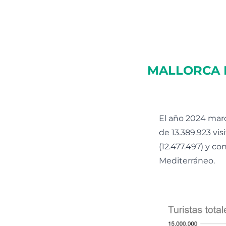
MALLORCA B
El año 2024 marcó
de 13.389.923 vi
(12.477.497) y c
Mediterráneo.