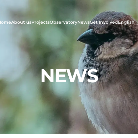
Home
About us
Projects
Observatory
News
Get Involved
English
NEWS