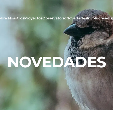
obre Nosotros
Proyectos
Observatorio
Novedades
Involúcrese
Es
NOVEDADES