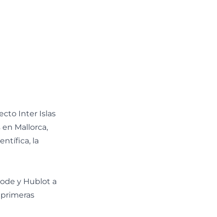
cto Inter Islas
 en Mallorca,
ntífica, la
Mode y Hublot a
 primeras