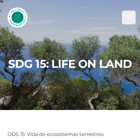
Mallorca Preservation Foundation
Ope
SDG 15: LIFE ON LAND
ODS 15: Vida de ecosistemas terrestres