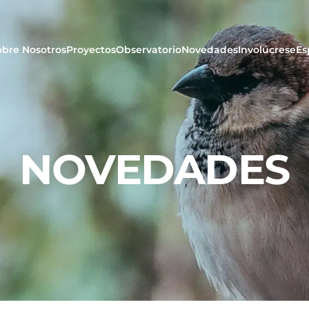
obre Nosotros
Proyectos
Observatorio
Novedades
Involúcrese
Es
NOVEDADES