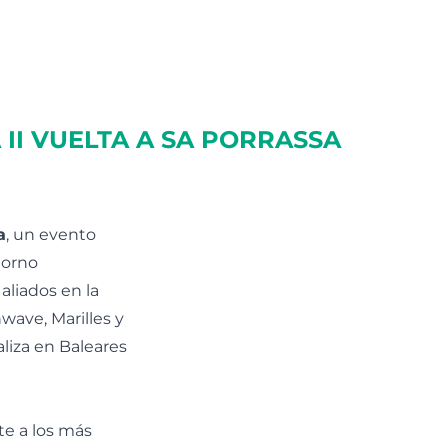
II VUELTA A SA PORRASSA
a
, un evento
torno
liados en la
ave, Marilles y
liza en Baleares
te a los más